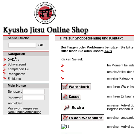
Schnellsuche
Hilfe zur Shopbedienung und Kontakt
Bei Fragen oder Problemen benutzen Sie bitt
Bitte lesen Sie auch unsere
AGB
Kategorien
Klicken Sie auf:
DVDÂ´s
Schwarzgurt
Im Moment befinden
Kampfsport Gi
um die Artikel der
Rashguards
um eine Kategorie
Embleme
Mein Konto
um Ihren Warenko
Benutzer:
um Ihren Einkauf 
Passwort:
um einen Artikel 
Passwort vergessen
Begriffe können in
Neukunden Anmeldung
um einen angezeig
um einen Artikel 