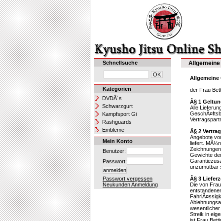
Schnellsuche
Allgemeine
Allgemeine
Kategorien
der Frau Be
DVDÂ´s
Â§ 1 Geltun
Schwarzgurt
Alle Lieferu
GeschÃ¤ftsb
Kampfsport Gi
Vertragspart
Rashguards
Embleme
Â§ 2 Vertra
Angebote von
Mein Konto
liefert. MÃ¼
Zeichnungen
Benutzer:
Gewichte der
Garantiezusa
Passwort:
unzumutbar s
Passwort vergessen
Â§ 3 Lieferz
Neukunden Anmeldung
Die von Frau
entstandenen
FahrlÃ¤ssigk
Ablehnungsan
wesentlicher
Streik in ei
ist Frau Bet