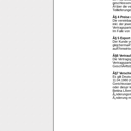
geschlossene
Ã¼ber die ve
Teillieferung
Â§ 4 Preis
Die vereinba
inkl. der je
Vertragspart
Im Falle von 
Â§ 5 Export
Der Kunde ve
gleichermaÃŸ
auÃŸenwirtsch
Â§6 Vertrau
Die Vertrag
Vertragspart
GeschÃ¤ftsb
Â§7 Versch
Es gilt Deut
11.04.1980 (
Gerichtsstan
oder dieser 
Bettina LÃ¤
Ã„nderungsmi
Ã„nderung mi