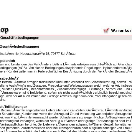
 Geschäftsbedingungen
 GeschÃ¤ftsbedingungen
ttina LÃ¤mmle, NeustadtstraÃŸe 15, 79677 SchÃ¶nau
gsbereich
ngen und Leistungen des VerkÃ¤ufers Bettina LÃ¤mmle erfolgen ausschlieÃŸlich auf Grundla
edingungen (AGB). Von diesen Bedingungen abweichende Regelungen, insbesondere in Al
ners (Kunde) gelten nur im Falle schriftlicher BestÃ¤tigung durch den VerkÃ¤ufer Bettina LÃ
gsabschluÃŸ
 Bettina LÃ¤mmle erfolgen freibleibend und unter Vorbehalt der Selbstbelieferung, soweit F
ndliche AuskÃ¼nfte und Zusagen, Prospekte und Werbeaussagen gleich welcher Art, insbes
, Muster, QualitÃ¤ts-, Beschaffenheits-, Zusammensetzungs-, Leistungs-, Verbrauchs- un
 Vertragswaren sind freibleibend, sofern sie nicht ausdrÃ¼cklich verbindlich bezeichnet sind
ge, welcher Art auch immer, dar. Geringe Abweichungen von den Produktangaben gelten als
ind.
eit/Teillieferungen
 Bettina LÃ¤mmle angegebenen Lieferzeiten sind ca.-Zeiten. GerÃ¤t Frau LÃ¤mmle in Verzug,
 Schaden des Kunden nur, wenn der Verzug auf Grund Verletzung wesentlicher Vertragssicht
eit von Frau LÃ¤mmle verursacht wurde. Schadensersatz wegen NichterfÃ¼llung kann der 
drehung nur verlangen, wenn der Verzug auf Vorsatz oder grober FahrlÃ¤ssigkeit oder im Fall
 Vertragspflichten beruhte. Bei LieferverzÃ¶gerungen aufgrund hÃ¶herer Gewalt, hoheitlicher E
genen Betrieben, Zulieferbetrieben oder bei Transporteuren oder aufgrund sonstiger von Fra
tina LÃ¤mmle berechtigt, die Lieferung nach Wegfall des Hinderungsgrundes nachzuholen. B