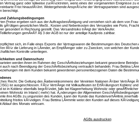
n Vertrag ganz oder teilweise zurÃ¼cktreten, wenn eines der vorgenannten Ereignisse zu 
reinbarte Frist hinausfÃ¼hrt. Weitergehende AnsprÃ¼che der Vertragsparteien sind ausgesc
en berechtigt.
e und Zahlungsbedingungen
rten Preise ergeben sich aus der AuftragsbestÃ¤tigung und verstehen sich ab dem von Frau
weils gÃ¼ltigen gesetzlichen MwSt.. Kosten und Nebenkosten des Versandes wie Porto, Frach
ner gesondert in Rechnung gestellt. Das Versandrisiko trÃ¤gt der VerkÃ¤ufer.
Teillieferungen gemÃ¤ÃŸ Â§ 3 der AGB ist nur der anteilige Kaufpreis zahlbar.
rpflichtet sich, im Falle eines Exports der Vertragswaren die Bestimmungen des Deutschen 
en fÃ¼r die Lieferung in LÃ¤nder, an EmpfÃ¤nger oder zu Zwecken, von welchen der Kund
aftlichen Kontrolle unterliegen.
lichkeiten und Datenschutz
sparteien werden ihnen im Rahmen der GeschÃ¤ftsbeziehungen bekannt gewordene Betriebs
ei auch nach Beendigung der GeschÃ¤ftsbeziehung vertraulich behandeln. Frau Bettina LÃ¤
eziehungen mit dem Kunden bekannt gewordenen personenbezogenen Daten die Bestimmu
iedenes
sches Recht. Die Geltung des Ãœbereinkommens der Vereinten Nationen Ã¼ber VertrÃ¤ge Ã
CISG) ist ausgeschlossen. FÃ¼r VertrÃ¤ge mit Vollkaufleuten ist ErfÃ¼llungsort Koblenz und
d ist in Koblenz ebenfalls begrÃ¼ndet, falls bei Klageerhebung Wohnsitz oder gewÃ¶hnlicher
keinen Wohnsitz im Inland ( mehr) hat. Ã„nderungen der Allgemeinen GeschÃ¤ftsbedingungen
mmle ihre AGBs zu ungunsten des Kunden, kann der Kunde das KundenverhÃ¤ltnis innerhalb
tteilung fristlos kÃ¼ndigen. Frau Bettina LÃ¤mmle weist den Kunden auf dieses KÃ¼ndigungs
t Ablauf des Monats wirksam.
AGBs ausdrucken