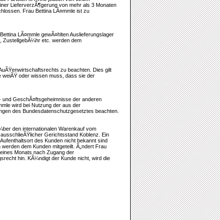
einer LieferverzÃ¶gerung von mehr als 3 Monaten
hlossen. Frau Bettina LÃ¤mmle ist zu
 Bettina LÃ¤mmle gewÃ¤hlten Auslieferungslager
t, ZustellgebÃ¼hr etc. werden dem
AuÃŸenwirtschaftsrechts zu beachten. Dies gilt
e weiÃŸ oder wissen muss, dass sie der
- und GeschÃ¤ftsgeheimnisse der anderen
mmle wird bei Nutzung der aus der
ngen des Bundesdatenschutzgesetztes beachten.
¼ber den internationalen Warenkauf vom
 ausschlieÃŸlicher Gerichtsstand Koblenz. Ein
 Aufenthaltsort des Kunden nicht bekannt sind
 werden dem Kunden mitgeteilt. Ã„ndert Frau
 eines Monats nach Zugang der
recht hin. KÃ¼ndigt der Kunde nicht, wird die