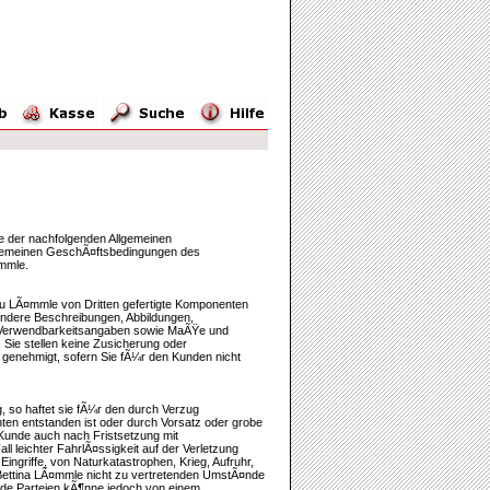
ge der nachfolgenden Allgemeinen
lgemeinen GeschÃ¤ftsbedingungen des
¤mmle.
rau LÃ¤mmle von Dritten gefertigte Komponenten
ondere Beschreibungen, Abbildungen,
d Verwendbarkeitsangaben sowie MaÃŸe und
. Sie stellen keine Zusicherung oder
 genehmigt, sofern Sie fÃ¼r den Kunden nicht
 so haftet sie fÃ¼r den durch Verzug
en entstanden ist oder durch Vorsatz oder grobe
Kunde auch nach Fristsetzung mit
 leichter FahrlÃ¤ssigkeit auf der Verletzung
ingriffe, von Naturkatastrophen, Krieg, Aufruhr,
u Bettina LÃ¤mmle nicht zu vertretenden UmstÃ¤nde
eide Parteien kÃ¶nne jedoch von einem